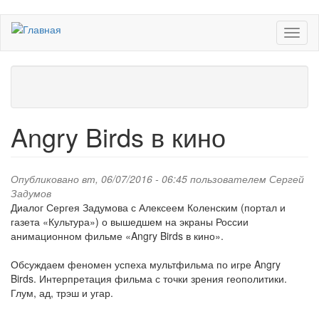
Перейти
Toggl
к
naviga
основному
содержанию
Angry Birds в кино
Опубликовано вт, 06/07/2016 - 06:45 пользователем
Сергей
Задумов
Диалог Сергея Задумова с Алексеем Коленским (портал и
газета «Культура») о вышедшем на экраны России
анимационном фильме «Angry Birds в кино».
Обсуждаем феномен успеха мультфильма по игре Angry
Birds. Интерпретация фильма с точки зрения геополитики.
Глум, ад, трэш и угар.