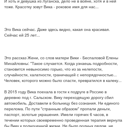
И хоть и девушка из Луганска, дело не в войне, хотя и в ней
тоже. Красотку зовут Вика - роковое имя для нас...
Это Вика сейчас. Даже здесь видно, какая она красивая.
Сейчас ей 25 лет...
Это рассказ Жени, со слов матери Вики - Беспаловой Елены
Михайловны: "Такое случается. Когда узнаешь подробности,
становится невыносимо горько, что из за нелепости,
случайности, халатности, граничащей с непорядочностью...
Человек, которого можно было спасти, превратился в калеку...
В 2015 году Вика поехала в гости к подруге в Россию в
деревню под г. Сальском. Вику переходящую дорогу сбил
автомобиль. Доставили в больницу без сознания. Ни единого
перелома. По пути "странным образом" пропали деньги,
паспорт, золотые украшения. Имели горячих 6 часов, в
течении которых своевременно проведенная терапия вернула
бы Вику к полноценной жизни. Не было родных рядом, не