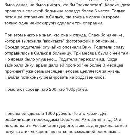
было денег, не было никого, кто бы "похлопотал". Короче, дите
провело в сельской больнице гораздо более 6 часов. Только
потом ее отправили в Сальск, где тоже не сразу (в городе
только один нейрохирург) сделали три операции.
При этом никто не знал, кто она и откуда. Спасибо нянечке,
которая выложила "вконтакте" фотографии и описание..
Соседи родителей случайно опознали Вику. Родители сразу
отправились в Сальск в больницу. Три месяца были с ней там.
Но время было упущено... Родители пережили ад. Когда
забирали Вику, врачи дали ей прогноз "не более 3 месяцев
проживет" уже семь месяцев человек цепляется за жизнь.
Начала потихоньку реагировать на родственников.
Помогают соседи, кто 200, кто 100рублей.
Пенсию ей сделали 1800 рублей. Но это крохи. Для
реабилитации необходимы Цераксон, Актовегин и т.д. Эти
лекарства и в России стоят дорого, а здесь для дохода семьи
покупка этих лекарств является невозможной роскошью...