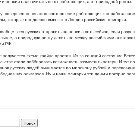
 и пенсии надо считать не от работающих, а от природной ренты.
у, совершенно неважно соотношение работающих к неработающим
ам, которые ежедневно вывозят в Лондон российские олигархи.
ообще всех русских отправить на пенсию хоть сейчас, если разр
льное, а природную ренту делить не между российскими олигарха
ми РФ.
с получается схема крайне простая. Из-за санкций состояние Векс
льстве стали лоббировать возможность возместить потери. И тут п
анов русских людей вынимается по миллиону рублей и перекладыв
бедневших олигархов. Ну и наши олигархи эти деньги покорно пере