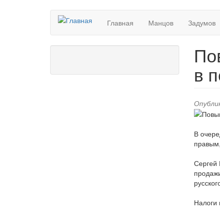
Перейти
Главная
Манцов
Задумов
к
основному
содержанию
По
в 
Опублик
В очере
правым,
Сергей 
продажи
русског
Налоги 