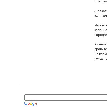
Поэтому
А посем
капитал
Можно в
колониа
народа
А сейча
правите
Из карм
нужды о