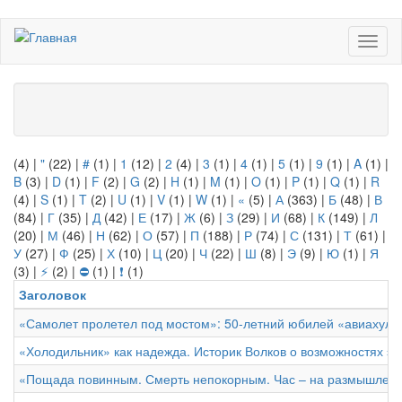
Перейти
Toggl
к
naviga
основному
содержанию
(4)
|
"
(22)
|
#
(1)
|
1
(12)
|
2
(4)
|
3
(1)
|
4
(1)
|
5
(1)
|
9
(1)
|
A
(1)
|
B
(3)
|
D
(1)
|
F
(2)
|
G
(2)
|
H
(1)
|
M
(1)
|
O
(1)
|
P
(1)
|
Q
(1)
|
R
(4)
|
S
(1)
|
T
(2)
|
U
(1)
|
V
(1)
|
W
(1)
|
«
(5)
|
А
(363)
|
Б
(48)
|
В
(84)
|
Г
(35)
|
Д
(42)
|
Е
(17)
|
Ж
(6)
|
З
(29)
|
И
(68)
|
К
(149)
|
Л
(20)
|
М
(46)
|
Н
(62)
|
О
(57)
|
П
(188)
|
Р
(74)
|
С
(131)
|
Т
(61)
|
У
(27)
|
Ф
(25)
|
Х
(10)
|
Ц
(20)
|
Ч
(22)
|
Ш
(8)
|
Э
(9)
|
Ю
(1)
|
Я
(3)
|
⚡
(2)
|
⛔
(1)
|
❗
(1)
Заголовок
«Самолет пролетел под мостом»: 50-летний юбилей «авиахули
«Холодильник» как надежда. Историк Волков о возможностях э
«Пощада повинным. Смерть непокорным. Час – на размышление