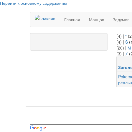
Перейти к основному содержанию
Главная
Манцов
Задумов
(4)
|
"
(2
(4)
|
S
(
(20)
|
М
(3)
|
⚡
(
Загол
Pokemo
реальн