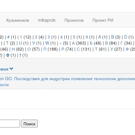
Кузьменков
mikaprok
Прокопов
Проект РИ
2)
|
#
(1)
|
1
(12)
|
2
(4)
|
3
(1)
|
4
(1)
|
5
(1)
|
9
(1)
|
A
(1)
|
B
(3)
|
D
(1)
1)
|
T
(2)
|
U
(1)
|
V
(1)
|
W
(1)
|
«
(5)
|
А
(363)
|
Б
(48)
|
В
(84)
|
Г
(34)
(46)
|
Н
(62)
|
О
(57)
|
П
(188)
|
Р
(74)
|
С
(131)
|
Т
(61)
|
У
(27)
|
Ф
(2
2)
|
⛔
(1)
|
❗
(1)
овок
n GO. Последствия для индустрии появления технологии дополне
ости