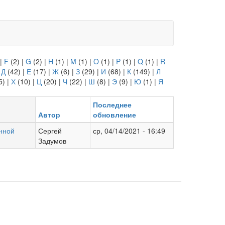
|
F
(2)
|
G
(2)
|
H
(1)
|
M
(1)
|
O
(1)
|
P
(1)
|
Q
(1)
|
R
|
Д
(42)
|
Е
(17)
|
Ж
(6)
|
З
(29)
|
И
(68)
|
К
(149)
|
Л
5)
|
Х
(10)
|
Ц
(20)
|
Ч
(22)
|
Ш
(8)
|
Э
(9)
|
Ю
(1)
|
Я
Последнее
Автор
обновление
нной
Сергей
ср, 04/14/2021 - 16:49
Задумов