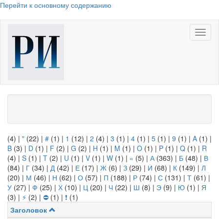
Перейти к основному содержанию
Toggl
naviga
(4)
|
"
(22)
|
#
(1)
|
1
(12)
|
2
(4)
|
3
(1)
|
4
(1)
|
5
(1)
|
9
(1)
|
A
(1)
|
B
(3)
|
D
(1)
|
F
(2)
|
G
(2)
|
H
(1)
|
M
(1)
|
O
(1)
|
P
(1)
|
Q
(1)
|
R
(4)
|
S
(1)
|
T
(2)
|
U
(1)
|
V
(1)
|
W
(1)
|
«
(5)
|
А
(363)
|
Б
(48)
|
В
(84)
|
Г
(34)
|
Д
(42)
|
Е
(17)
|
Ж
(6)
|
З
(29)
|
И
(68)
|
К
(149)
|
Л
(20)
|
М
(46)
|
Н
(62)
|
О
(57)
|
П
(188)
|
Р
(74)
|
С
(131)
|
Т
(61)
|
У
(27)
|
Ф
(25)
|
Х
(10)
|
Ц
(20)
|
Ч
(22)
|
Ш
(8)
|
Э
(9)
|
Ю
(1)
|
Я
(3)
|
⚡
(2)
|
⛔
(1)
|
❗
(1)
Заголовок